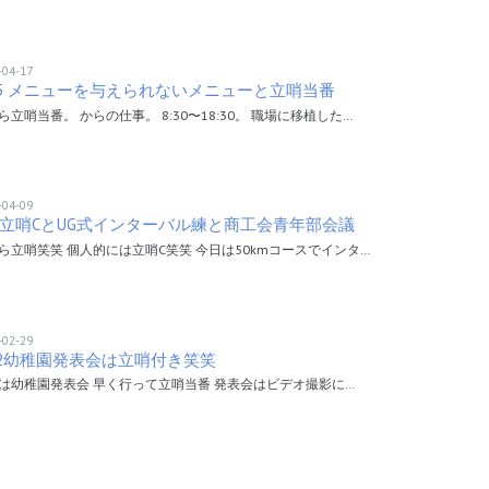
-04-17
/15 メニューを与えられないメニューと立哨当番
ら立哨当番。 からの仕事。 8:30〜18:30。 職場に移植した…
-04-09
9 立哨CとUG式インターバル練と商工会青年部会議
ら立哨笑笑 個人的には立哨C笑笑 今日は50kmコースでインタ…
-02-29
22幼稚園発表会は立哨付き笑笑
は幼稚園発表会 早く行って立哨当番 発表会はビデオ撮影に…