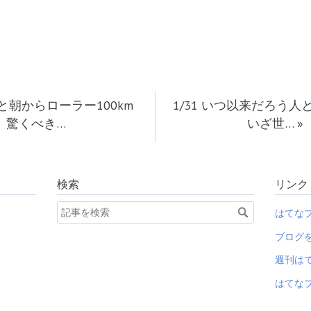
7歳と朝からローラー100km
1/31 いつ以来だろう
驚くべき…
いざ世…
»
検索
リンク
はてな
ブログ
週刊は
はてなブ