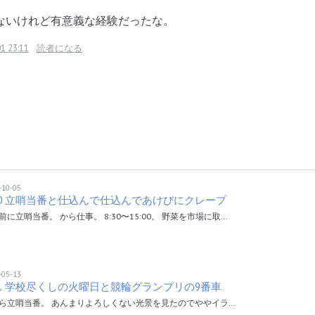
ないけれど有意義な経験だったな。
1 23:11
読者になる
-10-05
/30 立哨当番と仕込んで仕込んであけびにクレープ
前に立哨当番。 から仕事。 8:30〜15:00。 野菜を市場に取…
-05-13
11 学校尽くしの火曜日と競輪グランプリの9番車
ら立哨当番。 あんまりよろしくない光景を見たのでややイラ…