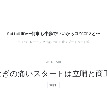
flattail life〜何事も牛歩でいいからコツコツと〜
日々のトレーニング日記です🚴‍♂️時々プライベート笑
2021
-
02
-
01
くらはぎの痛いスタートは立哨と商
休息日