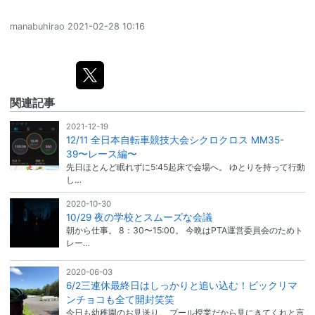
manabuhirao
2021-02-28 10:16
関連記事
2021-12-19
12/11 全日本自転車競技大会シクロクロス MM35-
39〜レース編〜
先日ほとんど眠れずに5:45起床で会場へ。 ゆとりを持って行動
し…
2020-10-30
10/29 夜の学校とスムーズな会議
朝から仕事。 8：30〜15:00。 今晩はPTA運営委員会のためト
レー…
2020-06-03
6/2三連休最終日はしっかりと追い込む！ビックリマ
ンチョコも全て開封笑笑
今日も幼稚園のお見送り。 プール授業だから見にきてくれと言