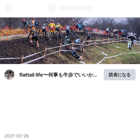
flattail life〜何事も牛歩でいいから
読者になる
コツコツと〜
2021
-
02
-
28